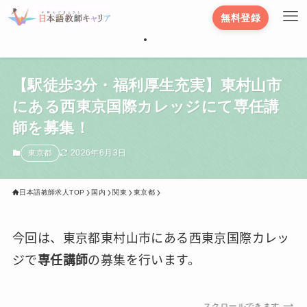
無料登録
【駅徒歩3分・福利厚生充実】東村山市
にある西東京国際カレッジにて専任講
師を募集！
2026年6月3日
東京都
日本語教師求人TOP
国内
関東
東京都
今回は、東京都東村山市にある西東京国際カレッ
ジで
専任講師
の募集を行います。
スクロールできます