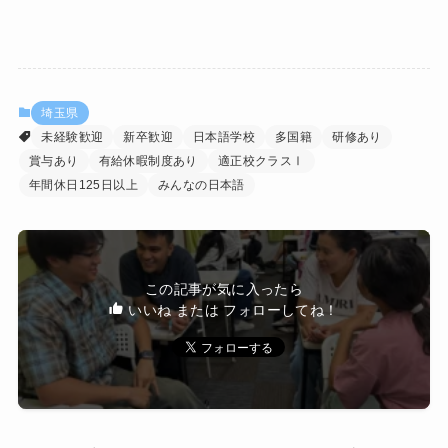
埼玉県
未経験歓迎
新卒歓迎
日本語学校
多国籍
研修あり
賞与あり
有給休暇制度あり
適正校クラスⅠ
年間休日125日以上
みんなの日本語
この記事が気に入ったら
いいね または フォローしてね！