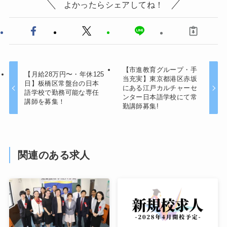
よかったらシェアしてね！
【市進教育グループ・手
【月給28万円〜・年休125
当充実】東京都港区赤坂
日】板橋区常盤台の日本
にある江戸カルチャーセ
語学校で勤務可能な専任
ンター日本語学校にて常
講師を募集！
勤講師募集!
関連のある求人