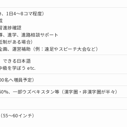
分、1日4〜8コマ程度）
成
習進捗確認
導、進学、進路相談サポート
任制がある場合）
企画、運営補助（例：遠足やスピーチ大会など）
、できる日本語
を学ぼう etc.
600名へ増員予定）
約50%、一部ウズベキスタン等（漢字圏・非漢字圏が半々）
55〜60インチ）