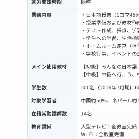
就労開始時期
随時
業務内容
・日本語授業（1コマ45
・授業準備および教材作
・テスト作成、採点、学
・学生への学習、生活指
・ホームルーム運営（担
・学校行事、イベントの
メイン使用教材
【初級】みんなの日本語
【中級】中級へ行こう、中級
学生数
500名（2026年7月期に
対象学習者
中国約50%、ネパール
在籍常勤講師数
14名
教育設備
大型テレビ：全教室完備（
Wi-Fi：全教室完備