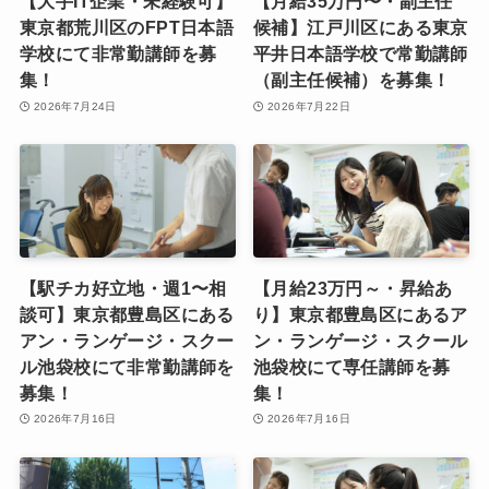
【大手IT企業・未経験可】
【月給35万円〜・副主任
東京都荒川区のFPT日本語
候補】江戸川区にある東京
学校にて非常勤講師を募
平井日本語学校で常勤講師
集！
（副主任候補）を募集！
2026年7月24日
2026年7月22日
【駅チカ好立地・週1〜相
【月給23万円～・昇給あ
談可】東京都豊島区にある
り】東京都豊島区にあるア
アン・ランゲージ・スクー
ン・ランゲージ・スクール
ル池袋校にて非常勤講師を
池袋校にて専任講師を募
募集！
集！
2026年7月16日
2026年7月16日