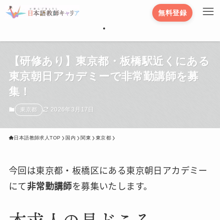
無料登録
【研修あり】東京都・板橋駅近くにある
東京朝日アカデミーで非常勤講師を募
集！
2026年3月17日
東京都
日本語教師求人TOP
国内
関東
東京都
今回は東京都・板橋区にある東京朝日アカデミー
にて
非常勤講師
を募集いたします。