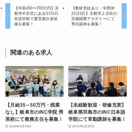
【年収450〜700万円】京
【教材支給あり・年間休
都市中京区にあるSCG日
日123日】京都市上京区の
本語学校で運営責任者候
京都国際アカデミーにて
補を募集！
専任講師を募集！
関連のある求人
【月給35～50万円・残業
【未経験歓迎・研修充実】
なし】岐阜市のINC学院 秀
岐阜県羽島市のINC日本語
英校にて教務主任を募集！
学院にて常勤講師を募集！
2026年2月28日
2026年2月28日