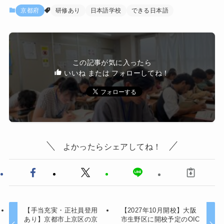
京都府
研修あり
日本語学校
できる日本語
この記事が気に入ったら
いいね または フォローしてね！
よかったらシェアしてね！
【手当充実・正社員登用
【2027年10月開校】大阪
あり】京都市上京区の京
市生野区に開校予定のOIC