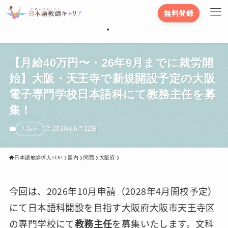
無料登録
【月給40万円〜・26年9月までに就労開
始】大阪・天王寺で新規開設予定の大阪
電子専門学校日本語科にて教務主任を募
集！
2026年6月22日
大阪府
日本語教師求人TOP
国内
関西
大阪府
今回は、2026年10月申請（2028年4月開校予定）
にて日本語科開設を目指す大阪府大阪市天王寺区
の専門学校にて
教務主任
を募集いたします。文科