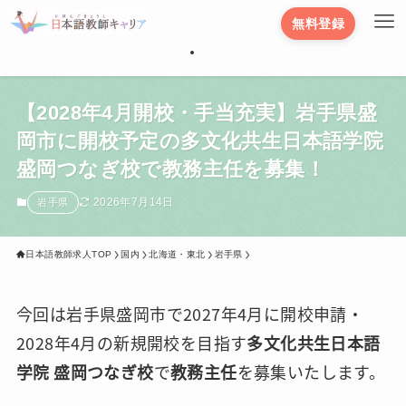
無料登録
【2028年4月開校・手当充実】岩手県盛
岡市に開校予定の多文化共生日本語学院
盛岡つなぎ校で教務主任を募集！
2026年7月14日
岩手県
日本語教師求人TOP
国内
北海道・東北
岩手県
今回は岩手県盛岡市で2027年4月に開校申請・
2028年4月の新規開校を目指す
多文化共生日本語
学院 盛岡つなぎ校
で
教務主任
を募集いたします。