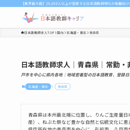
【業界最大級】20,000人以上が登録する日本語教師特化の転職向
日本語教師求人TOP
国内
北海道・東北
青森県
日本語教師求人｜青森県｜常勤・
戸市を中心に県内各地｜地域密着型の日本語教育、登録日本
北海道・東北
青森県
青森県は本州最北端に位置し、りんご生産量日
産）、ねぶた祭など豊かな自然と伝統文化に恵
県庁所在地の青森市を中心に、弘前市、八戸市