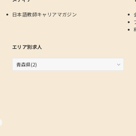
日本語教師キャリアマガジン
エリア別求人
エ
リ
ア
別
求
人
)