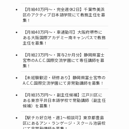
【月給40万円～・完全週休2日】千葉市美浜
区のアクティブ日本語学院にて教務主任を募
集！
【月給40万円～・車通勤可】大阪府堺市に
ある大阪国際アカデミー南キャンパスで教務
主任を募集！
【月給23万円～・賞与2か月分】静岡県富士
宮市のA.C.C.国際交流学園にて専任講師を募
集！
【未経験歓迎・研修あり】静岡県富士宮市の
A.C.C.国際交流学園にて非常勤講師を募集！
【月給35万円〜・副主任候補】江戸川区に
ある東京平井日本語学校で常勤講師（副主任
候補）を募集！
【駅チカ好立地・週1〜相談可】東京都豊島
区にあるアン・ランゲージ・スクール池袋校
にて非常勤講師を募集！