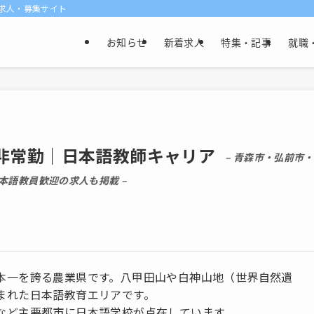
け求人・募集サイト
お知らせ
新着求人
特集・記事
就職
非常勤｜日本語教師キャリア
– 青森市・弘前市
語教員歓迎の求人も掲載 –
本一を誇る農業県です。八甲田山や白神山地（世界自然遺
まれた日本語教育エリアです。
など主要都市に日本語学校が点在しています。