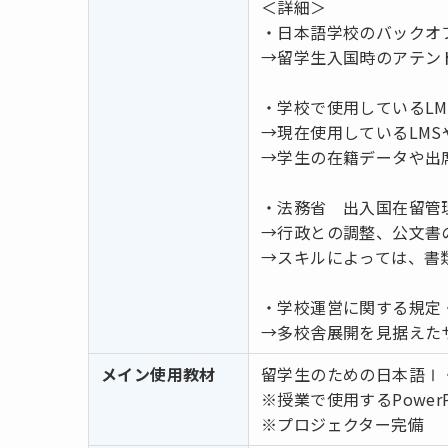
＜詳細＞
・日本語学校のバックオ
→留学生入国時のアテン
・学校で使用しているL
→現在使用しているLM
→学生の在籍データや出
・法務省 出入国在留管
→行政との調整、公文書
→スキルによっては、書
・学校運営に関する規定
→多校舎展開を見据えた
メイン使用教材
留学生のための日本語Ⅰ
※授業で使用するPowe
※プロジェクター完備